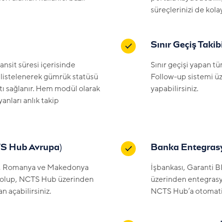
süreçlerinizi de kola
Sınır Geçiş Takib
nsit süresi içerisinde
Sınır geçişi yapan 
istelenerek gümrük statüsü
Follow-up sistemi ü
atı sağlanır. Hem modül olarak
yapabilirsiniz.
anları anlık takip
TS Hub Avrupa)
Banka Entegrasy
ya, Romanya ve Makedonya
İşbankası, Garanti B
 olup, NCTS Hub üzerinden
üzerinden entegrasy
n açabilirsiniz.
NCTS Hub’a otomatik