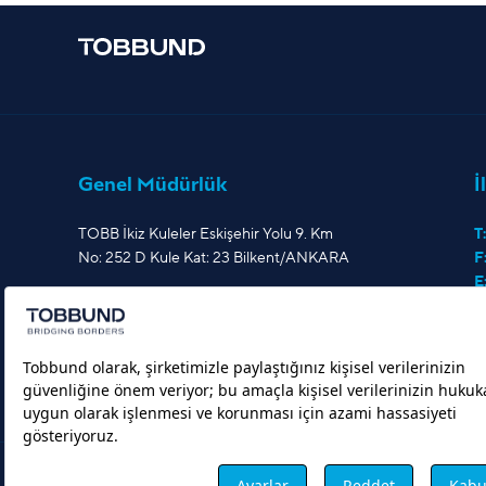
Genel Müdürlük
İ
TOBB İkiz Kuleler Eskişehir Yolu 9. Km
T:
No: 252 D Kule Kat: 23 Bilkent/ANKARA
F
E
© 2026 TOBB UND Lojistik Yatırım A.Ş.