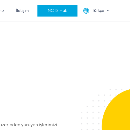
mız
İletişim
NCTS Hub
Türkçe
 üzerinden yürüyen işlerimizi