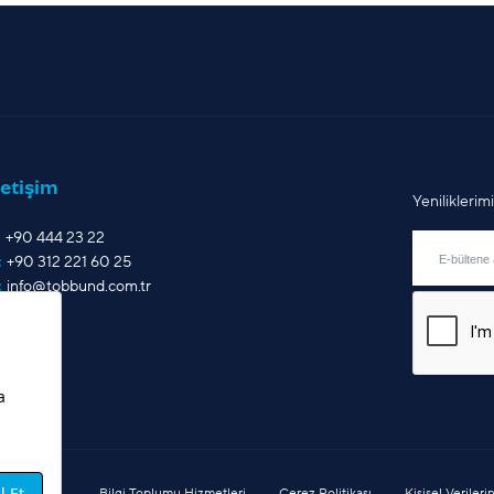
letişim
Yenilikleri
+90 444 23 22
:
+90 312 221 60 25
:
info@tobbund.com.tr
Bilgi Toplumu Hizmetleri
Çerez Politikası
Kişisel Veriler