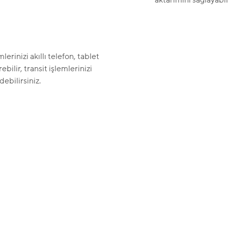
aktarımını sağlayabili
erinizi akıllı telefon, tablet
ebilir, transit işlemlerinizi
debilirsiniz.