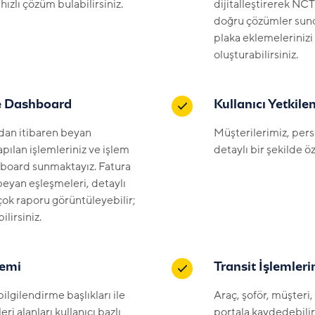
hızlı çözüm bulabilirsiniz.
dijitalleştirerek NC
doğru çözümler sunduk
plaka eklemeleriniz
oluşturabilirsiniz.
e Dashboard
Kullanıcı Yetkil
ndan itibaren beyan
Müşterilerimiz, perso
apılan işlemleriniz ve işlem
detaylı bir şekilde öz
ashboard sunmaktayız. Fatura
beyan eşleşmeleri, detaylı
çok raporu görüntüleyebilir;
ilirsiniz.
temi
Transit İşlemler
ilgilendirme başlıkları ile
Araç, şoför, müşteri, 
leri alanları kullanıcı bazlı
portala kaydedebilir