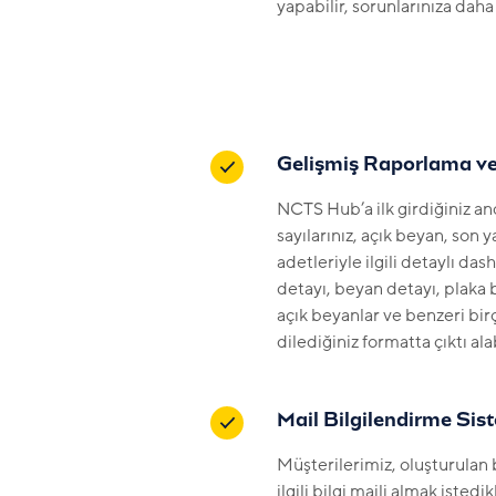
yapabilir, sorunlarınıza daha 
Gelişmiş Raporlama v
NCTS Hub’a ilk girdiğiniz a
sayılarınız, açık beyan, son y
adetleriyle ilgili detaylı d
detayı, beyan detayı, plaka 
açık beyanlar ve benzeri bir
dilediğiniz formatta çıktı alab
Mail Bilgilendirme Sis
Müşterilerimiz, oluşturulan b
ilgili bilgi maili almak istedik