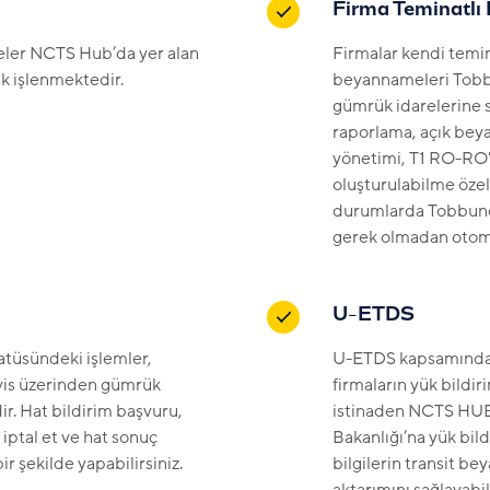
Firma Teminatlı 
meler NCTS Hub’da yer alan
Firmalar kendi temin
k işlenmektedir.
beyannameleri Tobb
gümrük idarelerine s
raporlama, açık beya
yönetimi, T1 RO-RO'
oluşturulabilme özel
durumlarda Tobbund 
gerek olmadan otoma
U-ETDS
tatüsündeki işlemler,
U-ETDS kapsamında t
vis üzerinden gümrük
firmaların yük bild
r. Hat bildirim başvuru,
istinaden NCTS HUB 
iptal et ve hat sonuç
Bakanlığı’na yük bild
bir şekilde yapabilirsiniz.
bilgilerin transit 