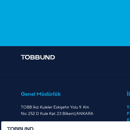
Genel Müdürlük
İ
TOBB İkiz Kuleler Eskişehir Yolu 9. Km
T:
No: 252 D Kule Kat: 23 Bilkent/ANKARA
F
E