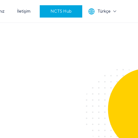
mız
İletişim
NCTS Hub
Türkçe