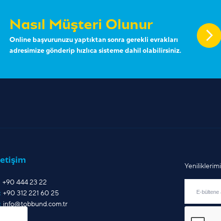
Nasıl Müşteri Olunur
Online başvurunuzu yaptıktan sonra gerekli evrakları
adresimize gönderip hızlıca sisteme dahil olabilirsiniz.
letişim
Yenilikleri
+90 444 23 22
:
+90 312 221 60 25
:
info@tobbund.com.tr