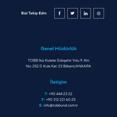
Bizi Takip Edin
Genel Müdürlük
TOBB İkiz Kuleler Eskişehir Yolu 9. Km
No: 252 D Kule Kat: 23 Bilkent/ANKARA
İletişim
T:
+90 444 23 22
F:
+90 312 221 60 25
E:
info@tobbund.com.tr