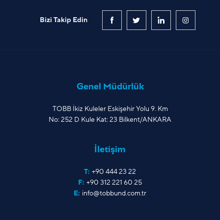
Bizi Takip Edin
Genel Müdürlük
TOBB İkiz Kuleler Eskişehir Yolu 9. Km
No: 252 D Kule Kat: 23 Bilkent/ANKARA
İletişim
T:
+90 444 23 22
F:
+90 312 221 60 25
E:
info@tobbund.com.tr