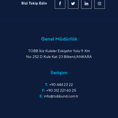
Bizi Takip Edin
Genel Müdürlük
TOBB İkiz Kuleler Eskişehir Yolu 9. Km
No: 252 D Kule Kat: 23 Bilkent/ANKARA
İletişim
T:
+90 444 23 22
F:
+90 312 221 60 25
E:
info@tobbund.com.tr