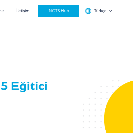
mız
İletişim
NCTS Hub
Türkçe
 Eğitici