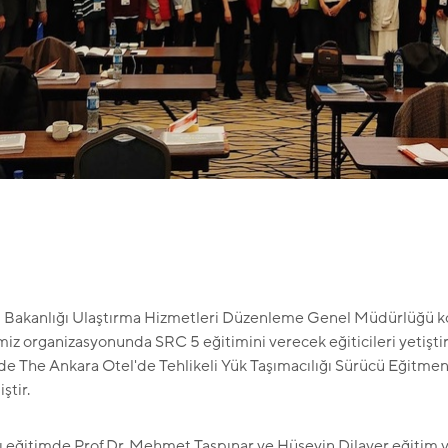
pı Bakanlığı Ulaştırma Hizmetleri Düzenleme Genel Müdürlüğü 
miz organizasyonunda SRC 5 eğitimini verecek eğiticileri yetişti
de The Ankara Otel'de Tehlikeli Yük Taşımacılığı Sürücü Eğitmeni
ştir.
ığı eğitimde Prof.Dr. Mehmet Taşpınar ve Hüseyin Dilaver eğitim 