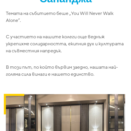
Темата на събитието беше „You Will Never Walk
Alone“.
С участието на нашите колеги още веднъж
укрепихме солидарността, екипния дух и културата
на съвместния напредък.
В този път, по който вървим заедно, нашата най-
голяма сила винаги е нашето единство.