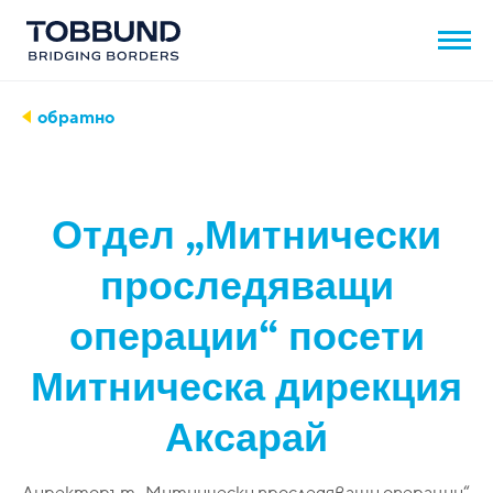
обратно
Отдел „Митнически
проследяващи
операции“ посети
Митническа дирекция
Аксарай
Директорът „Митнически проследяващи операции“