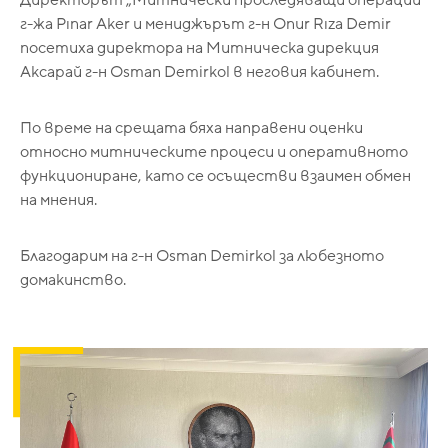
г-жа Pınar Aker и мениджърът г-н Onur Rıza Demir
посетиха директора на Митническа дирекция
Аксарай г-н Osman Demirkol в неговия кабинет.
По време на срещата бяха направени оценки
относно митническите процеси и оперативното
функциониране, като се осъществи взаимен обмен
на мнения.
Благодарим на г-н Osman Demirkol за любезното
домакинство.