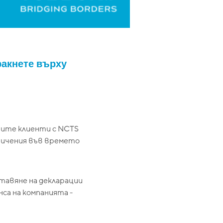
ракнете върху
шите клиенти с NCTS
ничения във времето
тавяне на декларации
нса на компанията -