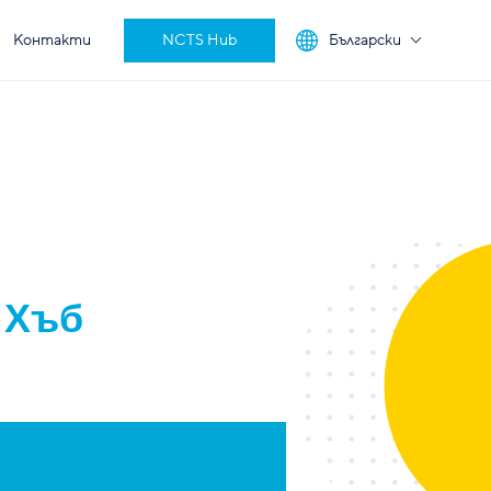
Контакти
NCTS Hub
Български
 Хъб