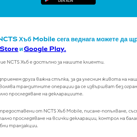
 NCTS Хъб Mobile сега веднага можете да щ
 Store
и
Google Play.
е NCTS Хъб е достъпно за нашите клиенти.
приемем друга важна стъпка, за да улесним живота на на
озволява транзитните операции да се извършват без огра
лно проследяване на декларациите.
предоставени от NCTS Хъб Mobile, писане-попълване, със
нтално проследяване на всички декларации, контрол на бала
бни транзакции.