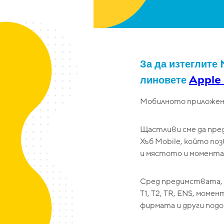
За да изтеглите
линовете
Apple
Мобилното приложени
Щастливи сме да пред
Хъб Mobile, който п
и мястото и момента
Сред предимствата, 
T1, T2, TR, ENS, моме
фирмата и други подо